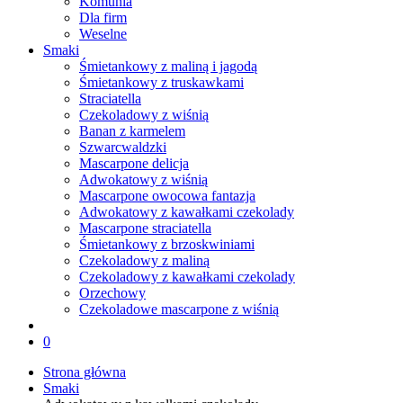
Komunia
Dla firm
Weselne
Smaki
Śmietankowy z maliną i jagodą
Śmietankowy z truskawkami
Straciatella
Czekoladowy z wiśnią
Banan z karmelem
Szwarcwaldzki
Mascarpone delicja
Adwokatowy z wiśnią
Mascarpone owocowa fantazja
Adwokatowy z kawałkami czekolady
Mascarpone straciatella
Śmietankowy z brzoskwiniami
Czekoladowy z maliną
Czekoladowy z kawałkami czekolady
Orzechowy
Czekoladowe mascarpone z wiśnią
0
Strona główna
Smaki