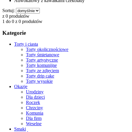
Adwokatowy z kawałkami czekolady
Sortuj:
z 0 produktów
1 do 0 z 0 produktów
Kategorie
Torty i ciasta
Torty okolicznościowe
Torty śmietanowe
Torty artystyczne
Torty komunijne
Torty ze zdjęciem
Torty drip cake
Torty wysokie
Okazje
Urodziny
Dla dzieci
Roczek
Chrzciny
Komunia
Dla firm
Weselne
Smaki