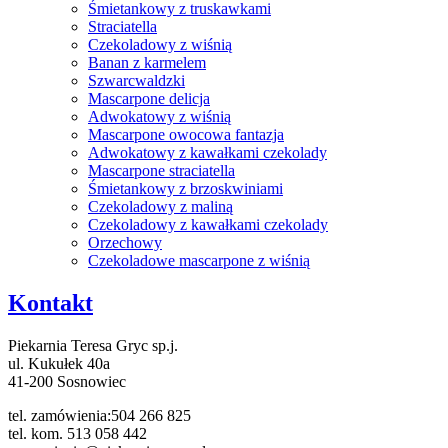
Śmietankowy z truskawkami
Straciatella
Czekoladowy z wiśnią
Banan z karmelem
Szwarcwaldzki
Mascarpone delicja
Adwokatowy z wiśnią
Mascarpone owocowa fantazja
Adwokatowy z kawałkami czekolady
Mascarpone straciatella
Śmietankowy z brzoskwiniami
Czekoladowy z maliną
Czekoladowy z kawałkami czekolady
Orzechowy
Czekoladowe mascarpone z wiśnią
Kontakt
Piekarnia Teresa Gryc sp.j.
ul. Kukułek 40a
41-200 Sosnowiec
tel. zamówienia:504 266 825
tel. kom. 513 058 442