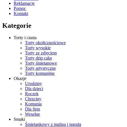
Reklamacje
Pomoc
Kontakt
Kategorie
Torty i ciasta
Torty okolicznościowe
Torty wysokie
Torty ze zdjęciem
Torty drip cake
Torty śmietanowe
Torty artystyczne
Torty komunijne
Okazje
Urodziny
Dla dzieci
Roczek
Chrzciny
Komunia
Dla firm
Weselne
Smaki
Śmietankowy z maliną i jagodą