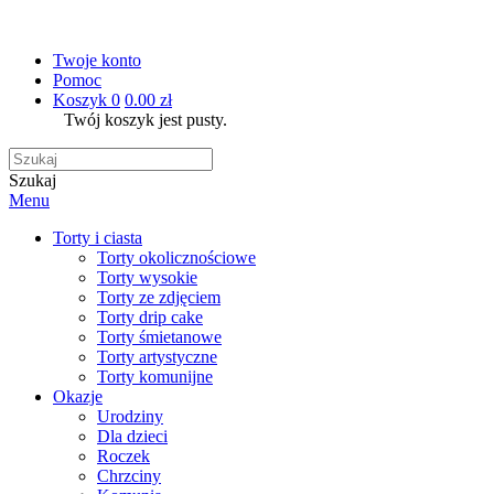
Twoje konto
Pomoc
Koszyk
0
0.00 zł
Twój koszyk jest pusty.
Szukaj
Menu
Torty i ciasta
Torty okolicznościowe
Torty wysokie
Torty ze zdjęciem
Torty drip cake
Torty śmietanowe
Torty artystyczne
Torty komunijne
Okazje
Urodziny
Dla dzieci
Roczek
Chrzciny