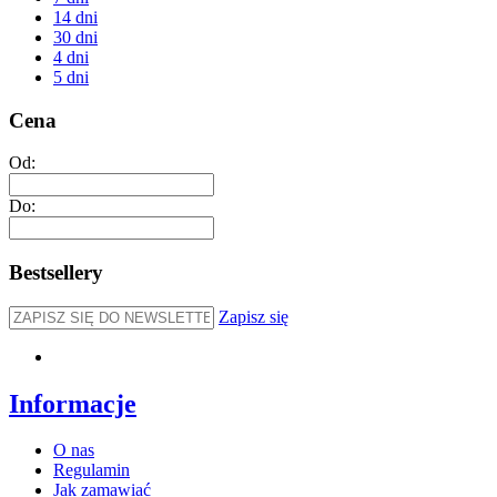
14 dni
30 dni
4 dni
5 dni
Cena
Od:
Do:
Bestsellery
Zapisz się
Informacje
O nas
Regulamin
Jak zamawiać