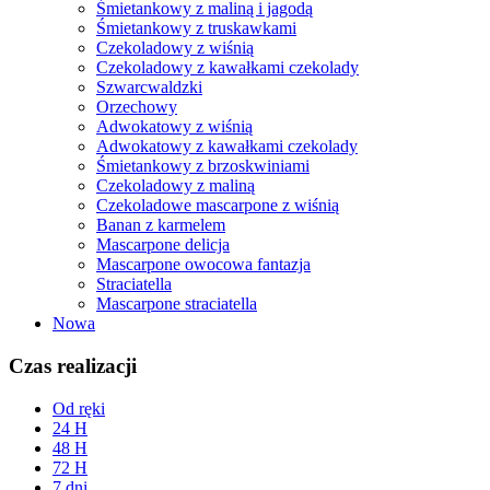
Śmietankowy z maliną i jagodą
Śmietankowy z truskawkami
Czekoladowy z wiśnią
Czekoladowy z kawałkami czekolady
Szwarcwaldzki
Orzechowy
Adwokatowy z wiśnią
Adwokatowy z kawałkami czekolady
Śmietankowy z brzoskwiniami
Czekoladowy z maliną
Czekoladowe mascarpone z wiśnią
Banan z karmelem
Mascarpone delicja
Mascarpone owocowa fantazja
Straciatella
Mascarpone straciatella
Nowa
Czas realizacji
Od ręki
24 H
48 H
72 H
7 dni