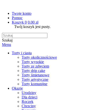
Twoje konto
Pomoc
Koszyk
0
0.00 zł
Twój koszyk jest pusty.
Szukaj
Menu
Torty i ciasta
Torty okolicznościowe
Torty wysokie
Torty ze zdjęciem
Torty drip cake
Torty śmietanowe
Torty artystyczne
Torty komunijne
Okazje
Urodziny
Dla dzieci
Roczek
Chrzciny