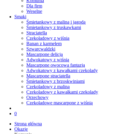
Komunia
Dla firm
Weselne
Smaki
Śmietankowy z maliną i jagodą
Śmietankowy z truskawkami
Straciatella
Czekoladowy z wiśnią
Banan z karmelem
Szwarcwaldzki
Mascarpone delicja
Adwokatowy z wiśnią
Mascarpone owocowa fantazja
Adwokatowy z kawałkami czekolady
Mascarpone straciatella
Śmietankowy z brzoskwiniami
Czekoladowy z maliną
Czekoladowy z kawałkami czekolady
Orzechowy
Czekoladowe mascarpone z wiśnią
0
Strona główna
Okazje